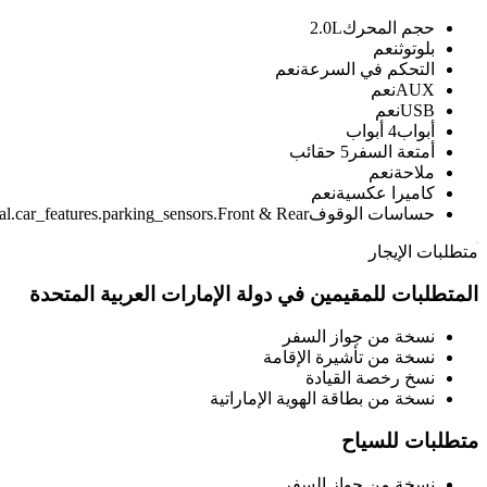
حجم المحرك
2.0L
بلوتوث
نعم
التحكم في السرعة
نعم
AUX
نعم
USB
نعم
أبواب
4 أبواب
أمتعة السفر
5 حقائب
ملاحة
نعم
كاميرا عكسية
نعم
حساسات الوقوف
al.car_features.parking_sensors.Front & Rear
متطلبات الإيجار
المتطلبات للمقيمين في دولة الإمارات العربية المتحدة
نسخة من جواز السفر
نسخة من تأشيرة الإقامة
نسخ رخصة القيادة
نسخة من بطاقة الهوية الإماراتية
متطلبات للسياح
نسخة من جواز السفر