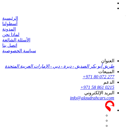
الرئيسية
أسطولنا
المدونة
لماذا نحن
الأسئلة الشائعة
اتصل بنا
سياسة الخصوصية
العنوان
طريق أبو بكر الصديق - ديرة - دبي - الإمارات العربية المتحدة
المبيعات
+971 80 072 277
الدعم
+971 58 861 0215
البريد الإلكتروني
info@alqudrahcars.com