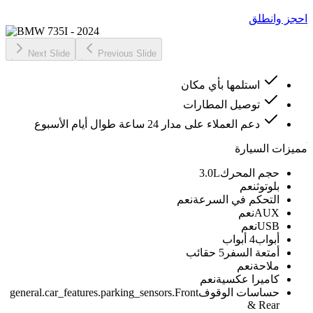
احجز وانطلق
Next Slide
Previous Slide
استلمها بأي مكان
توصيل المطارات
دعم العملاء على مدار 24 ساعة طوال أيام الأسبوع
مميزات السيارة
حجم المحرك
3.0L
بلوتوث
نعم
التحكم في السرعة
نعم
AUX
نعم
USB
نعم
أبواب
4 أبواب
أمتعة السفر
5 حقائب
ملاحة
نعم
كاميرا عكسية
نعم
حساسات الوقوف
general.car_features.parking_sensors.Front
& Rear