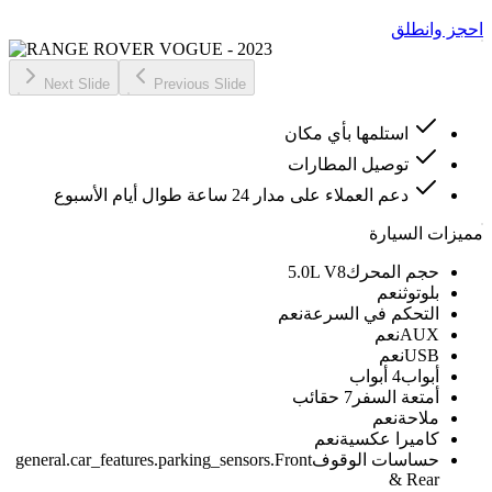
احجز وانطلق
Next Slide
Previous Slide
استلمها بأي مكان
توصيل المطارات
دعم العملاء على مدار 24 ساعة طوال أيام الأسبوع
مميزات السيارة
حجم المحرك
5.0L V8
بلوتوث
نعم
التحكم في السرعة
نعم
AUX
نعم
USB
نعم
أبواب
4 أبواب
أمتعة السفر
7 حقائب
ملاحة
نعم
كاميرا عكسية
نعم
حساسات الوقوف
general.car_features.parking_sensors.Front
& Rear