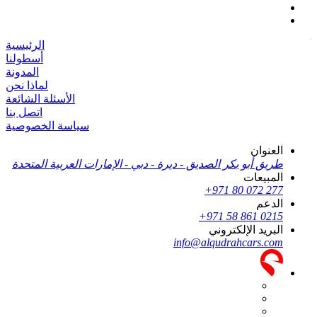
الرئيسية
أسطولنا
المدونة
لماذا نحن
الأسئلة الشائعة
اتصل بنا
سياسة الخصوصية
العنوان
طريق أبو بكر الصديق - ديرة - دبي - الإمارات العربية المتحدة
المبيعات
+971 80 072 277
الدعم
+971 58 861 0215
البريد الإلكتروني
info@alqudrahcars.com