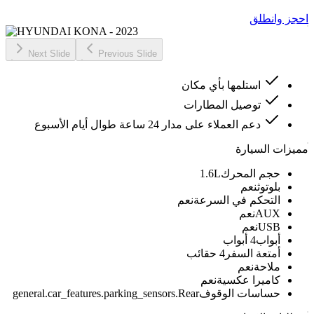
احجز وانطلق
Next Slide
Previous Slide
استلمها بأي مكان
توصيل المطارات
دعم العملاء على مدار 24 ساعة طوال أيام الأسبوع
مميزات السيارة
حجم المحرك
1.6L
بلوتوث
نعم
التحكم في السرعة
نعم
AUX
نعم
USB
نعم
أبواب
4 أبواب
أمتعة السفر
4 حقائب
ملاحة
نعم
كاميرا عكسية
نعم
حساسات الوقوف
general.car_features.parking_sensors.Rear