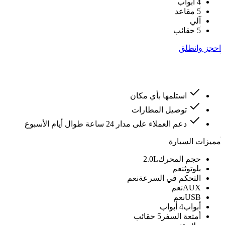
4 أبواب
5 مقاعد
آلي
5 حقائب
احجز وانطلق
استلمها بأي مكان
توصيل المطارات
دعم العملاء على مدار 24 ساعة طوال أيام الأسبوع
مميزات السيارة
حجم المحرك
2.0L
بلوتوث
نعم
التحكم في السرعة
نعم
AUX
نعم
USB
نعم
أبواب
4 أبواب
أمتعة السفر
5 حقائب