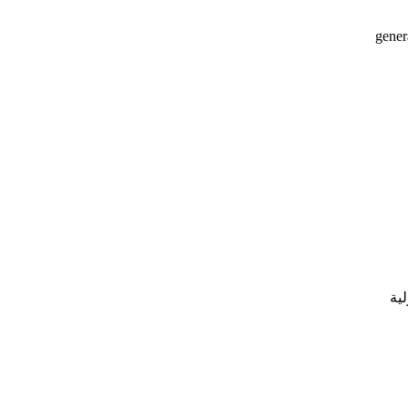
gener
لية